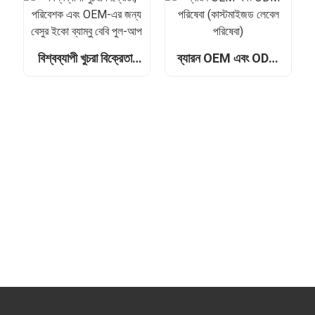
Fantastic Colorful
Baby Training
Pants
বিশ্বব্যাপী খুচরা বিক্রেতা,
ব্যারন OEM এবং ODM
পরিবেশক এবং OEM-এর
পরিষেবা (কাস্টমাইজড
জন্য বেসুর ইকো ব্যাম্বু বেবি
লেবেল পরিষেবা)
পুল-আপ