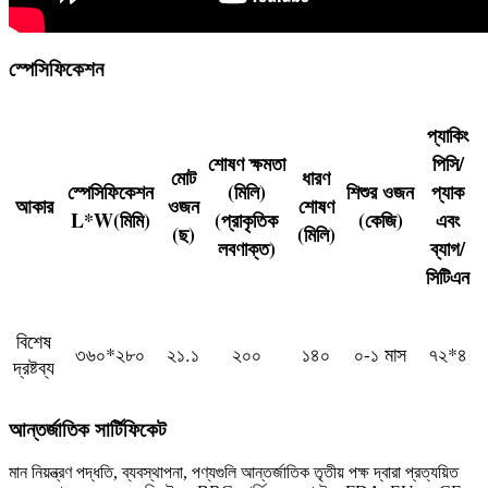
স্পেসিফিকেশন
প্যাকিং
শোষণ ক্ষমতা
পিসি/
মোট
ধারণ
স্পেসিফিকেশন
(মিলি)
শিশুর ওজন
প্যাক
আকার
ওজন
শোষণ
L*W(মিমি)
(প্রাকৃতিক
(কেজি)
এবং
(ছ)
(মিলি)
লবণাক্ত)
ব্যাগ/
সিটিএন
বিশেষ
৩৬০*২৮০
২১.১
২০০
১৪০
০-১ মাস
৭২*৪
দ্রষ্টব্য
আন্তর্জাতিক সার্টিফিকেট
মান নিয়ন্ত্রণ পদ্ধতি, ব্যবস্থাপনা, পণ্যগুলি আন্তর্জাতিক তৃতীয় পক্ষ দ্বারা প্রত্যয়িত