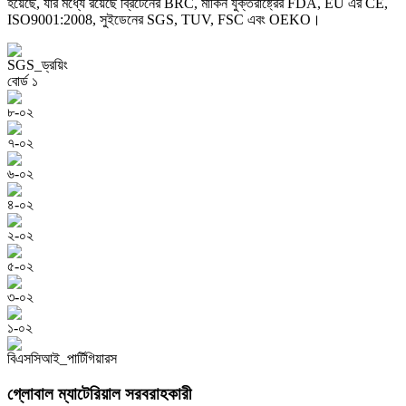
হয়েছে, যার মধ্যে রয়েছে ব্রিটেনের BRC, মার্কিন যুক্তরাষ্ট্রের FDA, EU এর CE,
ISO9001:2008, সুইডেনের SGS, TUV, FSC এবং OEKO।
গ্লোবাল ম্যাটেরিয়াল সরবরাহকারী