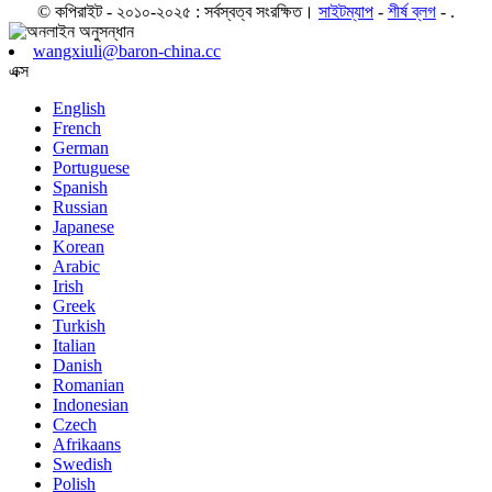
© কপিরাইট - ২০১০-২০২৫ : সর্বস্বত্ব সংরক্ষিত।
সাইটম্যাপ
-
শীর্ষ ব্লগ
- .
wangxiuli@baron-china.cc
এক্স
English
French
German
Portuguese
Spanish
Russian
Japanese
Korean
Arabic
Irish
Greek
Turkish
Italian
Danish
Romanian
Indonesian
Czech
Afrikaans
Swedish
Polish