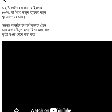
১.২ডি ফাইবার সাধারণ ফাইবারের
৮০%, যা শিশুর নাজুক ত্বকের যত্ন
খুব নরমভাবে নেয়।
সমস্ত আর্দ্রতা তাৎক্ষণিকভাবে টেনে
নেয় এবং ঘনীভূত করে, ফিরে আসা এবং
ফুটো হওয়া থেকে রক্ষা করে।