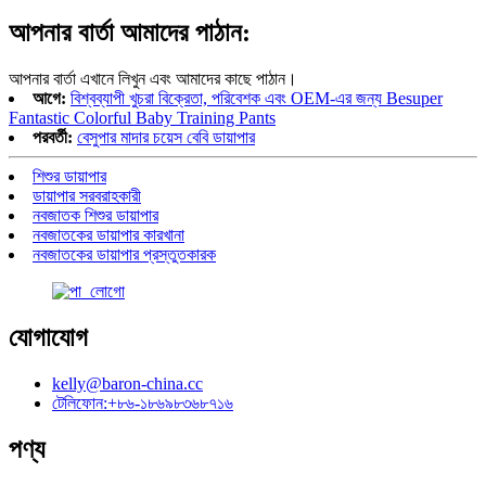
আপনার বার্তা আমাদের পাঠান:
আপনার বার্তা এখানে লিখুন এবং আমাদের কাছে পাঠান।
আগে:
বিশ্বব্যাপী খুচরা বিক্রেতা, পরিবেশক এবং OEM-এর জন্য Besuper
Fantastic Colorful Baby Training Pants
পরবর্তী:
বেসুপার মাদার চয়েস বেবি ডায়াপার
শিশুর ডায়াপার
ডায়াপার সরবরাহকারী
নবজাতক শিশুর ডায়াপার
নবজাতকের ডায়াপার কারখানা
নবজাতকের ডায়াপার প্রস্তুতকারক
যোগাযোগ
kelly@baron-china.cc
টেলিফোন:+৮৬-১৮৬৯৮৩৬৮৭১৬
পণ্য