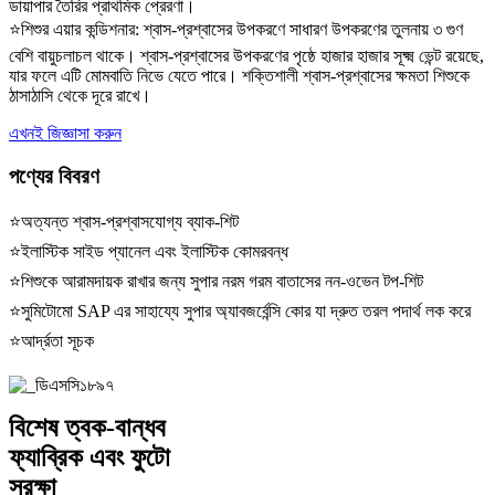
ডায়াপার তৈরির প্রাথমিক প্রেরণা।
⭐শিশুর এয়ার কন্ডিশনার: শ্বাস-প্রশ্বাসের উপকরণে সাধারণ উপকরণের তুলনায় ৩ গুণ
বেশি বায়ুচলাচল থাকে। শ্বাস-প্রশ্বাসের উপকরণের পৃষ্ঠে হাজার হাজার সূক্ষ্ম ভেন্ট রয়েছে,
যার ফলে এটি মোমবাতি নিভে যেতে পারে। শক্তিশালী শ্বাস-প্রশ্বাসের ক্ষমতা শিশুকে
ঠাসাঠাসি থেকে দূরে রাখে।
এখনই জিজ্ঞাসা করুন
পণ্যের বিবরণ
⭐অত্যন্ত শ্বাস-প্রশ্বাসযোগ্য ব্যাক-শিট
⭐ইলাস্টিক সাইড প্যানেল এবং ইলাস্টিক কোমরবন্ধ
⭐শিশুকে আরামদায়ক রাখার জন্য সুপার নরম গরম বাতাসের নন-ওভেন টপ-শিট
⭐সুমিটোমো SAP এর সাহায্যে সুপার অ্যাবজর্বেন্সি কোর যা দ্রুত তরল পদার্থ লক করে
⭐আর্দ্রতা সূচক
বিশেষ ত্বক-বান্ধব
ফ্যাব্রিক এবং ফুটো
সুরক্ষা