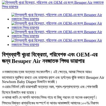
বিশ্বব্যাপী খুচরা বিক্রেতা, পরিবেশক এবং OEM-এর
জন্য Besuper Air নবজাতক শিশুর ডায়াপার
⭐নবজাতকের ত্বক অত্যন্ত সংবেদনশীল। এই ক্ষেত্রে, আমরা শিশুকে আরও
ভালোভাবে সুরক্ষিত রাখতে এবং ডায়াপার র‍্যাশ এবং দুর্গন্ধের ঝুঁকি কমাতে Besuper Air
Newborn Baby Diaper ডিজাইন করেছি।
⭐এয়ার নিউবর্ন বেবি ডায়াপারটি অত্যন্ত নরম, শ্বাস-প্রশ্বাসযোগ্য এবং শোষণকারী
হিসেবে ডিজাইন করা হয়েছে।
⭐আমরা জানি যে আপনি আপনার শিশুর গায়ে যা কিছু পরবেন তা অনেক গুরুত্বপূর্ণ।
শিশুদের বিষাক্ত রাসায়নিকের সংস্পর্শে না আনার আকাঙ্ক্ষাই আমাদের ১০০% নিরাপদ