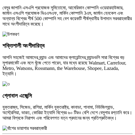
বেসুর জাপানি এসএপি প্রযোজক সুমিতোমো, আমেরিকান কোম্পানি ওয়েয়ারহাউজার,
জার্মান এসএপি প্রযোজক বিএএসএফ, মার্কিন কোম্পানি 3এম, জার্মান হেনকেল এবং
অন্যান্য বিশ্বের শীর্ষ 500 কোম্পানি সহ বেশ কয়েকটি শীর্ষস্থানীয় উপাদান সরবরাহকারীর
সাথে অংশীদারিত্ব করেছে।
শক্তিশালী অংশীদারিত্ব
আপনি সহজেই আমাদের ব্র্যান্ড এবং আমাদের ক্লায়েন্টদের ব্র্যান্ডগুলি সারা বিশ্বের বড়
সুপারমার্কেট এবং মলে খুঁজে পেতে পারেন, যার মধ্যে রয়েছে Walmart, Carrefour,
Metro, Watsons, Rossmann, the Warehouse, Shopee, Lazada,
ইত্যাদি।
গ্লোবাল এজেন্সি
যুক্তরাজ্য, সিজেড, রাশিয়া, মার্কিন যুক্তরাষ্ট্র, কানাডা, পানামা, নিউজিল্যান্ড,
অস্ট্রেলিয়া, ভারত, কোরিয়া ইত্যাদি বিশ্বের ৬০ টিরও বেশি দেশে বেসুপার রপ্তানি করে।
আমরা বিশ্বকে নিরাপদ এবং পরিবেশগত যত্ন প্রদানের জন্য প্রতিশ্রুতিবদ্ধ।