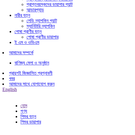
প্রাপ্তবয়স্কদের ডায়াপার প্যান্ট
আন্ডারপ্যাড
নারীর যত্ন
লেডি ন্যাপকিন প্যান্ট
স্যানিটারি ন্যাপকিন
পোষা প্রাণীর যত্ন
পোষা প্রাণীর ডায়াপার
ই এম ও ওডিএম
আমাদের সম্পর্কে
বাণিজ্য মেলা ও অনুষ্ঠান
প্রায়শই জিজ্ঞাসিত প্রশ্নাবলী
খবর
আমাদের সাথে যোগাযোগ করুন
English
হোম
পণ্য
শিশুর যত্ন
শিশুর ডায়াপার