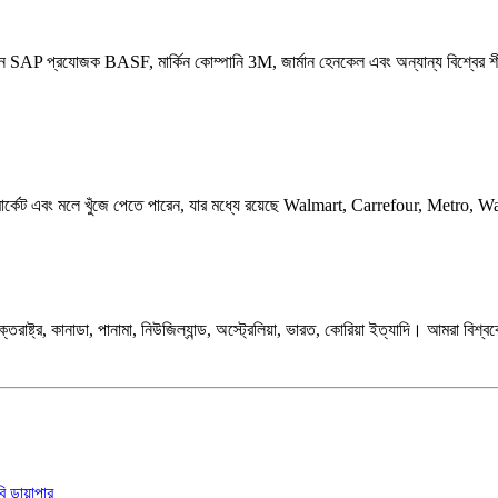
P প্রযোজক BASF, মার্কিন কোম্পানি 3M, জার্মান হেনকেল এবং অন্যান্য বিশ্বের শীর্ষ 
র বড় সুপারমার্কেট এবং মলে খুঁজে পেতে পারেন, যার মধ্যে রয়েছে Walmart, Carrefour
যুক্তরাষ্ট্র, কানাডা, পানামা, নিউজিল্যান্ড, অস্ট্রেলিয়া, ভারত, কোরিয়া ইত্যাদি। আমরা ব
ি ডায়াপার