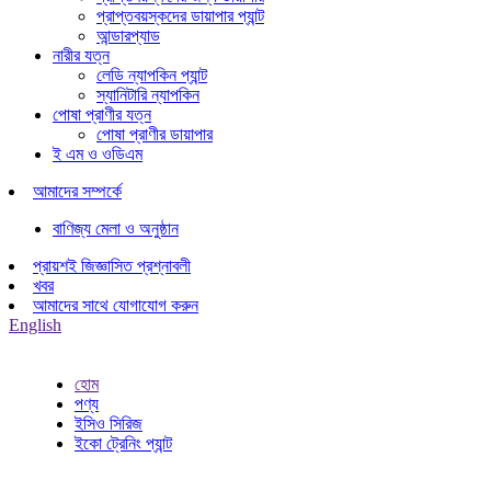
প্রাপ্তবয়স্কদের ডায়াপার প্যান্ট
আন্ডারপ্যাড
নারীর যত্ন
লেডি ন্যাপকিন প্যান্ট
স্যানিটারি ন্যাপকিন
পোষা প্রাণীর যত্ন
পোষা প্রাণীর ডায়াপার
ই এম ও ওডিএম
আমাদের সম্পর্কে
বাণিজ্য মেলা ও অনুষ্ঠান
প্রায়শই জিজ্ঞাসিত প্রশ্নাবলী
খবর
আমাদের সাথে যোগাযোগ করুন
English
হোম
পণ্য
ইসিও সিরিজ
ইকো ট্রেনিং প্যান্ট