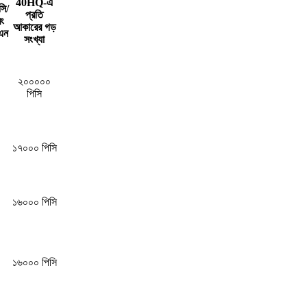
40HQ-এ
সি/
প্রতি
ং
আকারের গড়
িএন
সংখ্যা
২০০০০০
পিসি
১৭০০০ পিসি
১৬০০০ পিসি
১৬০০০ পিসি