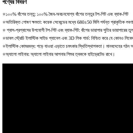
পণ্যের বিবরণ
⭐১০০% বাঁশের তন্তু: ১০০% জৈব-অবচনযোগ্য বাঁশের তন্তুর টপ-শিট এবং ব্যাক-শিট
⭐অতিরিক্ত শোষণ ক্ষমতা: কয়েক সেকেন্ডের মধ্যে 680±50 মিলি পর্যন্ত প্রাকৃতিক ল
⭐ শ্বাস-প্রশ্বাসের উপযোগী টপ-শিট এবং ব্যাক-শিট: বাঁশের ডায়াপার সুতির ডায়াপারের ত
⭐ডাবল স্ট্রেচি ইলাস্টিক সাইড প্যানেল এবং 3D লিক গার্ড: নিশ্চিত করে যে কোনও লিক
⭐ইলাস্টিক কোমরবন্ধ: পড়ে যাওয়া এড়াতে চমৎকার স্থিতিস্থাপকতা। মানবদেহের গঠন অন
⭐অ্যালো লাইনার: অ্যালো লাইনার আপনার শিশুর ত্বককে হাইড্রেটেড রাখে।