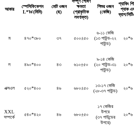
সম্পূর্ণ শোষণ
প্যাকিং পি
স্পেসিফিকেশন
মোট ওজন
ক্ষমতা
শিশুর ওজন
আকার
প্যাক এব
L*W(মিমি)
(ছ)
(প্রাকৃতিক
(কেজি)
ব্যাগ/সিট
লবণাক্ত)
৬-১১ কেজি
ম
৪৭০*৩৮০
৩৭
৫০০±৫০
(১৩ পাউন্ড-২২
২০*৬
পাউন্ড)
৯-১৪ কেজি
ল
৪৯০*৪০০
৪৩
৬১০±৫০
(২০ পাউন্ড-৩১
২০*৬
পাউন্ড)
১৩-১৭ কেজি
এক্সএল
৫২০*৪০০
৪৬
৬৮০±৫০
২০*৬
(২৮-৩৭ পাউন্ড)
১৭ কেজির
XXL
উপরে
৫৪০*৪২০
৪৬
৬৮০±৫০
২০*৬
সম্পর্কে
(৩৭ পাউন্ডের
উপরে)