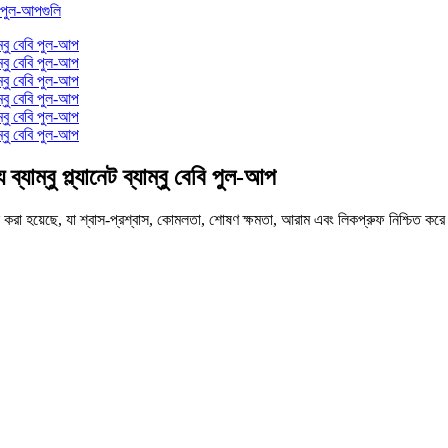
াম্বু প্ল্যানেট ব্যাম্বু বেবি পুল-আপ
ডিজাইন করা হয়েছে, যা শ্বাস-প্রশ্বাস, কোমলতা, শোষণ ক্ষমতা, আরাম এবং লিকপ্রুফ নিশ্চিত কর